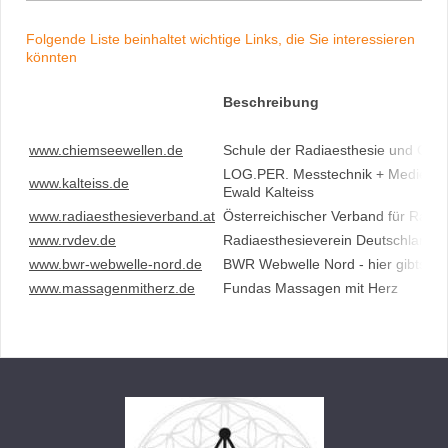
Folgende Liste beinhaltet wichtige Links, die Sie interessieren
könnten
Beschreibung
www.chiemseewellen.de
Schule der Radiaesthesie und Geo
LOG.PER. Messtechnik + Medien
www.kalteiss.de
Ewald Kalteiss
www.radiaesthesieverband.at
Österreichischer Verband für Radiä
www.rvdev.de
Radiaesthesieverein Deutschland e
www.bwr-webwelle-nord.de
BWR Webwelle Nord - hier gibts d
www.massagenmitherz.de
Fundas Massagen mit Herz