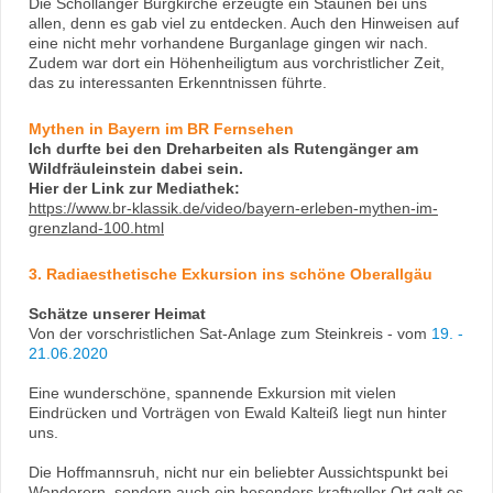
Die Schöllanger Burgkirche erzeugte ein Staunen bei uns
allen, denn es gab viel zu entdecken. Auch den Hinweisen auf
eine nicht mehr vorhandene Burganlage gingen wir nach.
Zudem war dort ein Höhenheiligtum aus vorchristlicher Zeit,
das zu interessanten Erkenntnissen führte.
Mythen in Bayern im BR Fernsehen
Ich durfte bei den Dreharbeiten als Rutengänger am
Wildfräuleinstein dabei sein.
Hier der Link zur Mediathek:
https://www.br-klassik.de/video/bayern-erleben-mythen-im-
grenzland-100.html
3. Radiaesthetische Exkursion ins schöne Oberallgäu
Schätze unserer Heimat
Von der vorschristlichen Sat-Anlage zum Steinkreis - vom
19. -
21.06.2020
Eine wunderschöne, spannende Exkursion mit vielen
Eindrücken und Vorträgen von Ewald Kalteiß liegt nun hinter
uns.
Die Hoffmannsruh, nicht nur ein beliebter Aussichtspunkt bei
Wanderern, sondern auch ein besonders kraftvoller Ort galt es