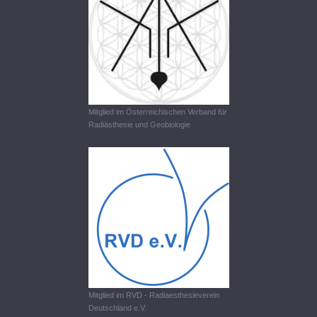
Mitglied im Österreichischen Verband für
Radiästhesie und Geobiologie
Mitglied im RVD - Radiaesthesieverein
Deutschland e.V.