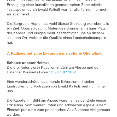
Zonen und Leylines, sowie einem Versuchsaufbau zur
Erzeugung einer künstlichen geomantischen Zone mittels
Teslaspulen durch Ewald Kalteiß war für alle Teilnehmer mehr
als spannend.
Die Burgruine Hopfen als wohl älteste Steinburg war ebenfalls
ein Ziel. Opus spicatum, Muten des Brunnens, heiliger Platz in
der Kapelle und einiges mehr beschäftigten uns an diesem
schönen Ort, welcher die Qualität eines Landschaftstempels
hat.
7. Radiaesthetische Exkursion ins schöne Oberallgäu
Schätze unserer Heimat
Die drei (oder vier?) Kapellen in Bühl am Alpsee und der
Hinanger Wasserfall vom
12. - 14.07.2024
Eine wunderschöne, spannende Exkursion mit vielen
Eindrücken und Vorträgen von Ewald Kalteiß liegt nun hinter
uns.
Die Kapellen in Bühl am Alpsee waren eines der Ziele dieser
Exkursion. Vom weißen, roten und schwarzen Aspekt, einem
Einstrahlpunkt bis zum persönlichen Ablaß konnte viel gemutet
werden.